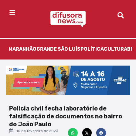
MARANHÃO
GRANDE SÃO LUÍS
POLÍTICA
CULTURA
BR
Polícia civil fecha laboratório de
falsificação de documentos no bairro
do João Paulo
10 de fevereiro de 2023