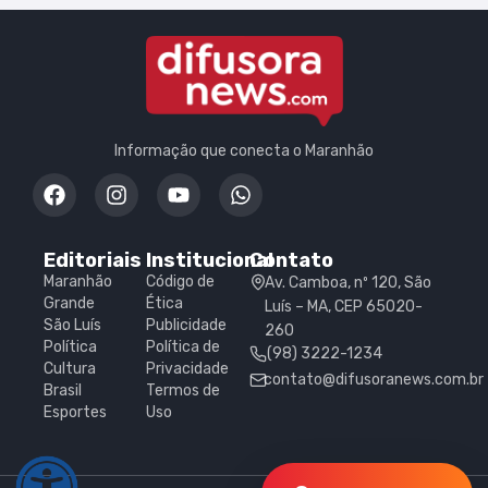
Informação que conecta o Maranhão
Editoriais
Institucional
Contato
Maranhão
Código de
Av. Camboa, nº 120, São
Grande
Ética
Luís – MA, CEP 65020-
São Luís
Publicidade
260
Política
Política de
(98) 3222-1234
Cultura
Privacidade
contato@difusoranews.com.br
Brasil
Termos de
Esportes
Uso