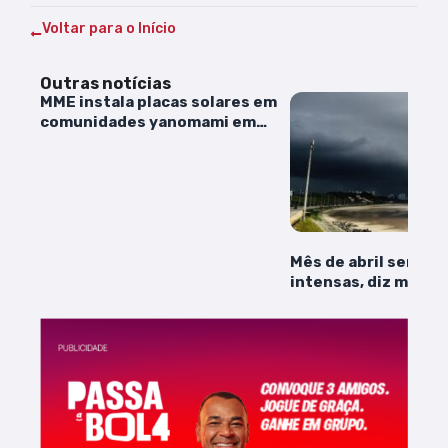
Voltar para o Início
Outras notícias
MME instala placas solares em
comunidades yanomami em
Roraima
Mês de abril será d
intensas, diz meteo