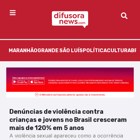
MARANHÃO
GRANDE SÃO LUÍS
POLÍTICA
CULTURA
BR
Denúncias de violência contra
crianças e jovens no Brasil cresceram
mais de 120% em 5 anos
A violência sexual apareceu como a ocorrência