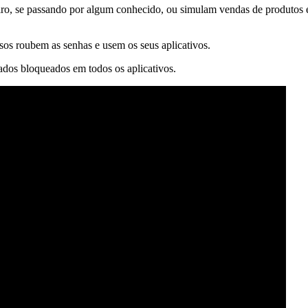
iro, se passando por algum conhecido, ou simulam vendas de produtos 
osos roubem as senhas e usem os seus aplicativos.
ados bloqueados em todos os aplicativos.