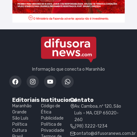
Informação que conecta o Maranhão
Editoriais
Institucional
Contato
Maranhão
Código de
Av. Camboa, nº 120, São
Grande
Ética
Luís – MA, CEP 65020-
São Luís
Publicidade
260
Política
Política de
(98) 3222-1234
Cultura
Privacidade
contato@difusoranews.com.br
Brasil
Termos de