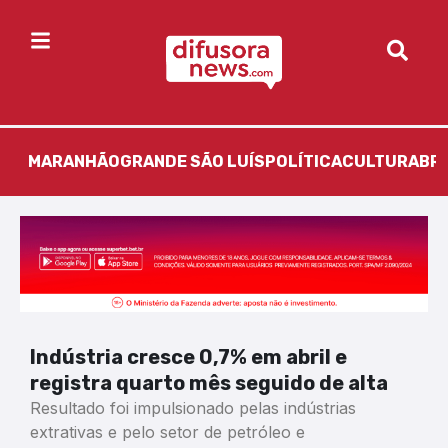
MARANHÃO
GRANDE SÃO LUÍS
POLÍTICA
CULTURA
BR
Indústria cresce 0,7% em abril e
registra quarto mês seguido de alta
Resultado foi impulsionado pelas indústrias
extrativas e pelo setor de petróleo e