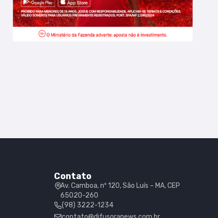
Contato
Av. Camboa, nº 120, São Luís – MA, CEP
65020-260
(98) 3222-1234
contato@difusoranews.com.br