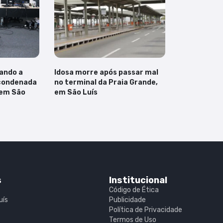
iando a
Idosa morre após passar mal
 condenada
no terminal da Praia Grande,
 em São
em São Luís
s
Institucional
Código de Ética
uís
Publicidade
Política de Privacidade
Termos de Uso