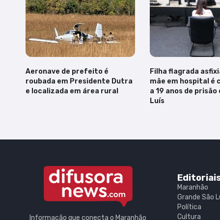
Aeronave de prefeito é
Filha flagrada asfix
roubada em Presidente Dutra
mãe em hospital é
e localizada em área rural
a 19 anos de prisão
Luís
Editoriai
Maranhão
Grande São L
Política
Cultura
Informação que conecta o Maranhão