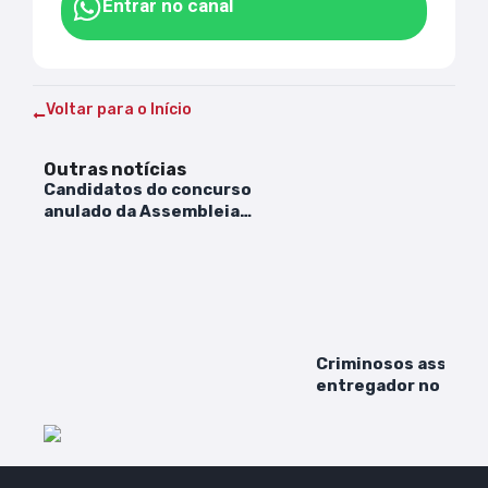
Entrar no canal
Voltar para o Início
Outras notícias
Candidatos do concurso
anulado da Assembleia
começam a ser ressarcidos
Criminosos assalta
entregador no Cohat
vídeo da ação reper