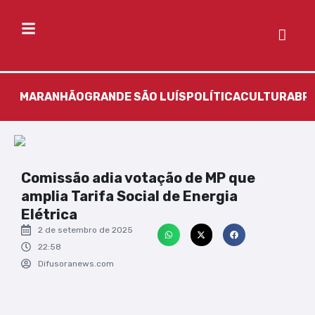
MARANHÃO
GRANDE SÃO LUÍS
POLÍTICA
CULTURA
BR
Comissão adia votação de MP que
amplia Tarifa Social de Energia
Elétrica
2 de setembro de 2025
22:58
Difusoranews.com