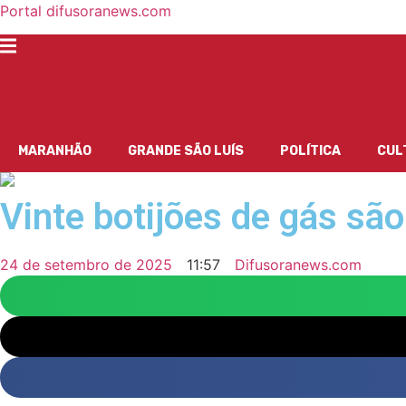
Portal difusoranews.com
MARANHÃO
GRANDE SÃO LUÍS
POLÍTICA
CUL
Vinte botijões de gás sã
24 de setembro de 2025
11:57
Difusoranews.com