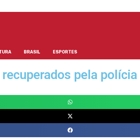
TURA
BRASIL
ESPORTES
o recuperados pela políci