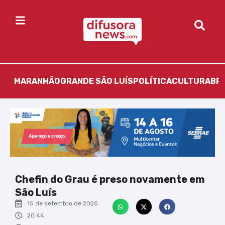
MARANHÃO
GRANDE SÃO LUÍS
POLÍTICA
CULTURA
BR
Chefin do Grau é preso novamente em
São Luís
15 de setembro de 2025
20:44