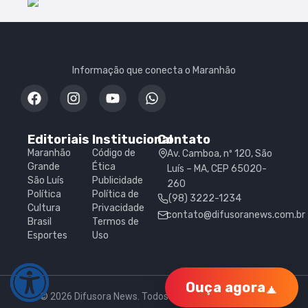
Informação que conecta o Maranhão
Editoriais
Institucional
Contato
Maranhão
Código de
Av. Camboa, nº 120, São
Grande
Ética
Luís – MA, CEP 65020-
São Luís
Publicidade
260
Política
Política de
(98) 3222-1234
Cultura
Privacidade
contato@difusoranews.com.br
Brasil
Termos de
Esportes
Uso
Ouça agora
© 2026 Difusora News. Todos os direitos reservados.