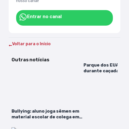
nosso canal!
Entrar no canal
Voltar para o Início
Outras notícias
Parque dos EUA é f
durante caçada a br
fugiu da prisão
Bullying: aluno joga sêmen em
material escolar de colega em
escola