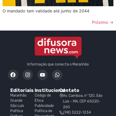
O mandado tem validade até junho de 2044
Próximo
→
Informação que conecta o Maranhão
Editoriais
Institucional
Contato
Maranhão
Código de
Av. Camboa, nº 120, São
Grande
Ética
Luís – MA, CEP 65020-
São Luís
Publicidade
260
Política
Política de
(98) 3222-1234