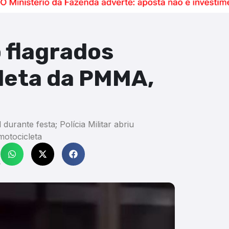
 flagrados
leta da PMMA,
urante festa; Polícia Militar abriu
 motocicleta
s