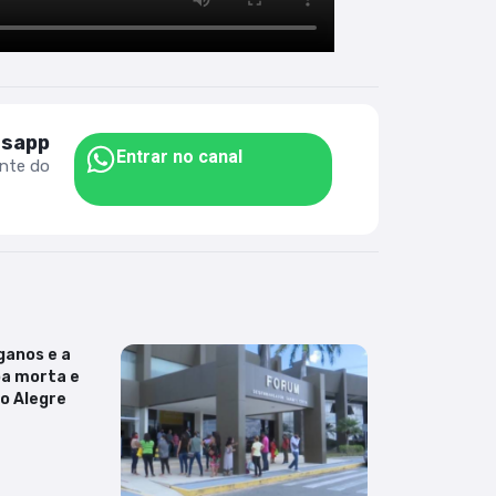
tsapp
Entrar no canal
ente do
ganos e a
a morta e
o Alegre