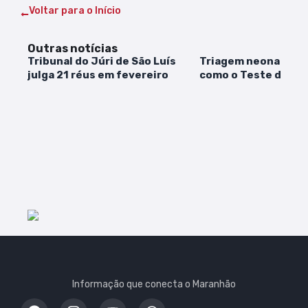
Voltar para o Início
Outras notícias
Tribunal do Júri de São Luís
Triagem neonatal: 
julga 21 réus em fevereiro
como o Teste da Bo
complementa o Tes
Pezinho
Informação que conecta o Maranhão