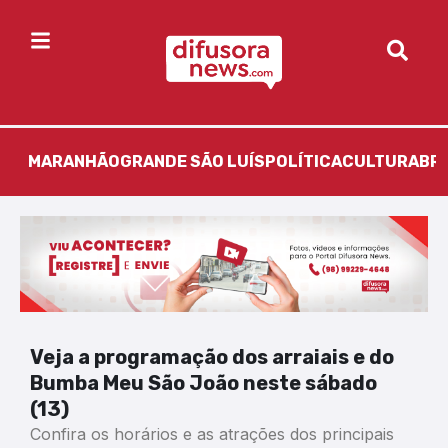
MARANHÃO
GRANDE SÃO LUÍS
POLÍTICA
CULTURA
BR
Veja a programação dos arraiais e do
Bumba Meu São João neste sábado
(13)
Confira os horários e as atrações dos principais