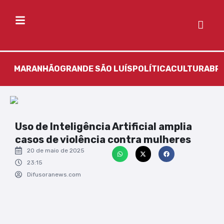
MARANHÃO
GRANDE SÃO LUÍS
POLÍTICA
CULTURA
BR
Uso de Inteligência Artificial amplia
casos de violência contra mulheres
20 de maio de 2025
23:15
Difusoranews.com