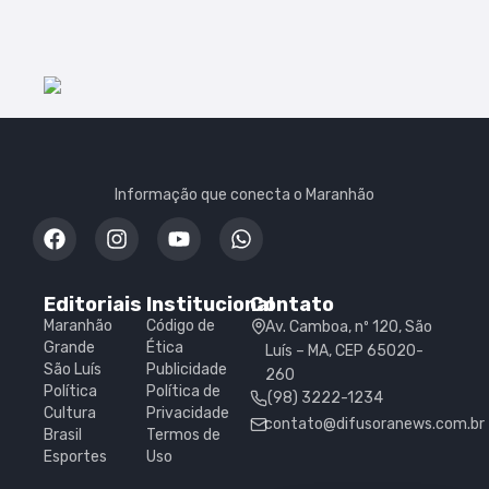
Informação que conecta o Maranhão
Editoriais
Institucional
Contato
Maranhão
Código de
Av. Camboa, nº 120, São
Grande
Ética
Luís – MA, CEP 65020-
São Luís
Publicidade
260
Política
Política de
(98) 3222-1234
Cultura
Privacidade
contato@difusoranews.com.br
Brasil
Termos de
Esportes
Uso