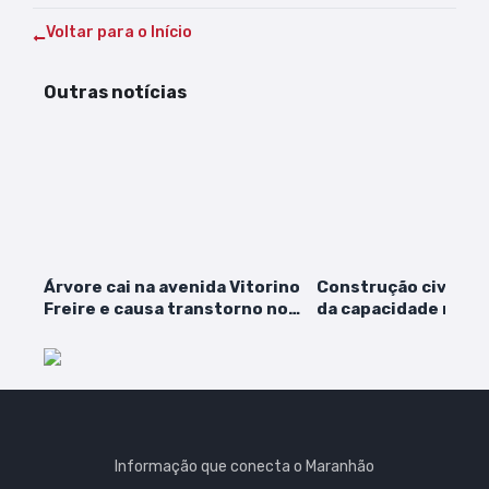
Voltar para o Início
Outras notícias
Árvore cai na avenida Vitorino
Construção civil o
Freire e causa transtorno no
da capacidade no M
trânsito
Informação que conecta o Maranhão