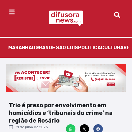
MARANHÃO
GRANDE SÃO LUÍS
POLÍTICA
CULTURA
BR
Trio é preso por envolvimento em
homicídios e ‘tribunais do crime’ na
região de Rosário
11 de julho de 2025