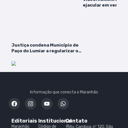
ejacular em vendedo
no João Paulo
Justiça condena Município de
Paço do Lumiar a regularizar o
sistema de saúde pública
Informação que conecta o Maranhão
Editoriais
Institucional
Contato
Maranhão
Código de
Av. Camboa, nº 120, São