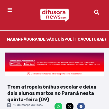
MARANHÃO
GRANDE SÃO LUÍS
POLÍTICA
CULTURA
BR
Trem atropela ônibus escolar e deixa
dois alunos mortos no Paraná nesta
quinta-feira (09)
10 de março de 2023