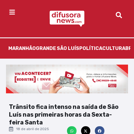
MARANHÃO
GRANDE SÃO LUÍS
POLÍTICA
CULTURA
BR
Trânsito fica intenso na saída de São
Luís nas primeiras horas da Sexta-
feira Santa
18 de abril de 2025