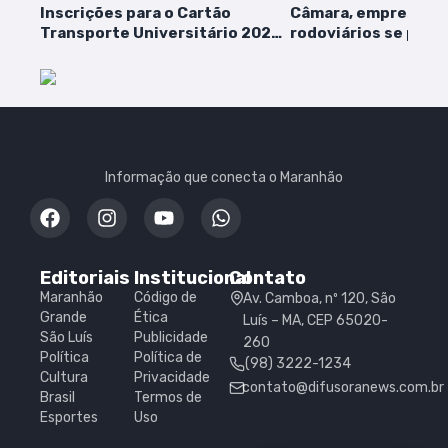
Inscrições para o Cartão
Câmara, empresário
Transporte Universitário 2026
rodoviários se posi
estão abertas até o dia 13 de
sobre propostas de
março
Informação que conecta o Maranhão
Editoriais
Institucional
Contato
Maranhão
Código de
Av. Camboa, nº 120, São
Grande
Ética
Luís – MA, CEP 65020-
São Luís
Publicidade
260
Política
Política de
(98) 3222-1234
Cultura
Privacidade
contato@difusoranews.com.br
Brasil
Termos de
Esportes
Uso