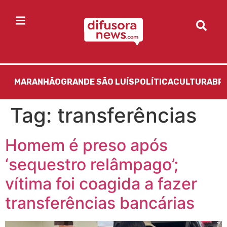
MARANHÃO
GRANDE SÃO LUÍS
POLÍTICA
CULTURA
BR
Tag:
transferências
Homem é preso após
‘sequestro relâmpago’;
vítima foi coagida a fazer
transferências bancárias