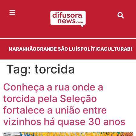
MARANHÃO
GRANDE SÃO LUÍS
POLÍTICA
CULTURA
BR
Tag:
torcida
Conheça a rua onde a
torcida pela Seleção
fortalece a união entre
vizinhos há quase 30 anos