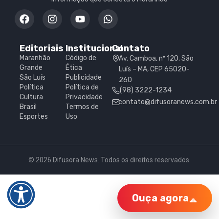
Editoriais
Institucional
Contato
Maranhão
Código de
Av. Camboa, nº 120, São
Grande
Ética
Luís – MA, CEP 65020-
São Luís
Publicidade
260
Política
Política de
(98) 3222-1234
Cultura
Privacidade
contato@difusoranews.com.br
Brasil
Termos de
Esportes
Uso
© 2026 Difusora News. Todos os direitos reservados.
Ouça agora