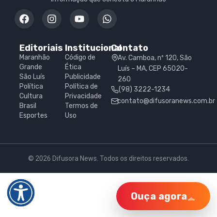
Editoriais
Institucional
Contato
Maranhão
Código de
Av. Camboa, nº 120, São
Grande
Ética
Luís – MA, CEP 65020-
São Luís
Publicidade
260
Política
Política de
(98) 3222-1234
Cultura
Privacidade
contato@difusoranews.com.br
Brasil
Termos de
Esportes
Uso
© 2026 Difusora News. Todos os direitos reservados.
Ouça agora