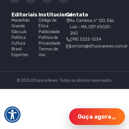
Editoriais
Institucional
Contato
Maranhão
Código de
Av. Camboa, nº 120, São
Grande
Ética
Luís – MA, CEP 65020-
São Luís
Publicidade
260
Política
Política de
(98) 3222-1234
Cultura
Privacidade
contato@difusoranews.com.br
Brasil
Termos de
Esportes
Uso
© 2026 Difusora News. Todos os direitos reservados.
Ouça agora