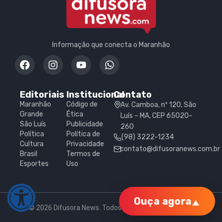
Informação que conecta o Maranhão
Editoriais
Institucional
Contato
Maranhão
Código de
Av. Camboa, nº 120, São
Grande
Ética
Luís – MA, CEP 65020-
São Luís
Publicidade
260
Política
Política de
(98) 3222-1234
Cultura
Privacidade
contato@difusoranews.com.br
Brasil
Termos de
Esportes
Uso
Ouça agora
© 2026 Difusora News. Todos os direitos reservados.