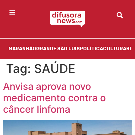
MARANHÃO
GRANDE SÃO LUÍS
POLÍTICA
CULTURA
BR
Tag:
SAÚDE
Anvisa aprova novo
medicamento contra o
câncer linfoma