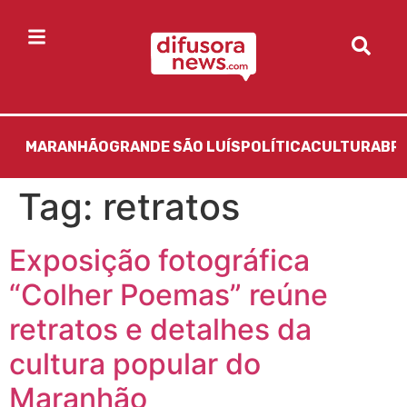
MARANHÃO
GRANDE SÃO LUÍS
POLÍTICA
CULTURA
BR
Tag:
retratos
Exposição fotográfica
“Colher Poemas” reúne
retratos e detalhes da
cultura popular do
Maranhão