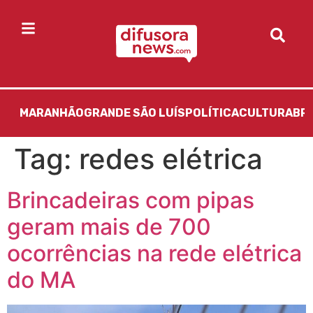
MARANHÃO
GRANDE SÃO LUÍS
POLÍTICA
CULTURA
BR
Tag:
redes elétrica
Brincadeiras com pipas
geram mais de 700
ocorrências na rede elétrica
do MA