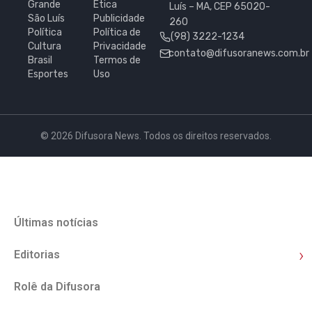
Grande
Ética
Luís – MA, CEP 65020-
São Luís
Publicidade
260
Política
Política de
(98) 3222-1234
Cultura
Privacidade
contato@difusoranews.com.br
Brasil
Termos de
Esportes
Uso
© 2026 Difusora News. Todos os direitos reservados.
Últimas notícias
›
Editorias
Rolê da Difusora