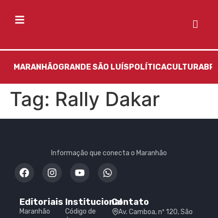
MARANHÃO
GRANDE SÃO LUÍS
POLÍTICA
CULTURA
BR
Tag:
Rally Dakar
Informação que conecta o Maranhão
Editoriais
Institucional
Contato
Maranhão
Código de
Av. Camboa, nº 120, São