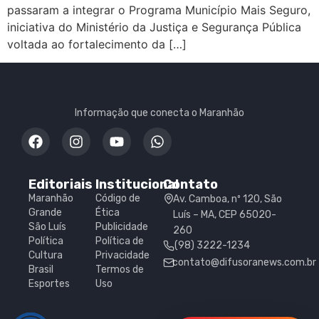
passaram a integrar o Programa Município Mais Seguro,
iniciativa do Ministério da Justiça e Segurança Pública
voltada ao fortalecimento da […]
Informação que conecta o Maranhão
Editoriais
Institucional
Contato
Maranhão
Código de
Av. Camboa, nº 120, São
Grande
Ética
Luís – MA, CEP 65020-
São Luís
Publicidade
260
Política
Política de
(98) 3222-1234
Cultura
Privacidade
contato@difusoranews.com.br
Brasil
Termos de
Esportes
Uso