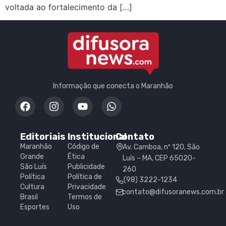
voltada ao fortalecimento da […]
Informação que conecta o Maranhão
Editoriais
Institucional
Contato
Maranhão
Código de
Av. Camboa, nº 120, São
Grande
Ética
Luís – MA, CEP 65020-
São Luís
Publicidade
260
Política
Política de
(98) 3222-1234
Cultura
Privacidade
contato@difusoranews.com.br
Brasil
Termos de
Esportes
Uso