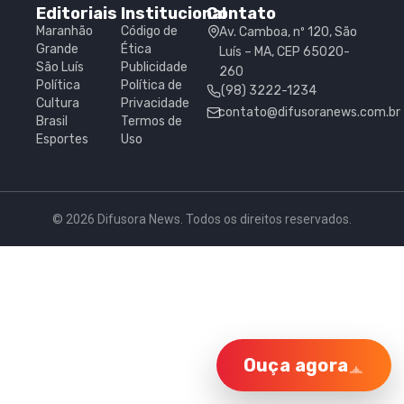
Editoriais
Institucional
Contato
Maranhão
Código de
Av. Camboa, nº 120, São
Grande
Ética
Luís – MA, CEP 65020-
São Luís
Publicidade
260
Política
Política de
(98) 3222-1234
Cultura
Privacidade
contato@difusoranews.com.br
Brasil
Termos de
Esportes
Uso
© 2026 Difusora News. Todos os direitos reservados.
Ouça agora