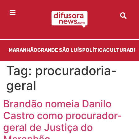
MARANHÃO
GRANDE SÃO LUÍS
POLÍTICA
CULTURA
BR
Tag:
procuradoria-
geral
Brandão nomeia Danilo
Castro como procurador-
geral de Justiça do