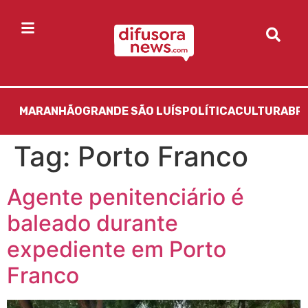
MARANHÃO
GRANDE SÃO LUÍS
POLÍTICA
CULTURA
BR
Tag:
Porto Franco
Agente penitenciário é
baleado durante
expediente em Porto
Franco