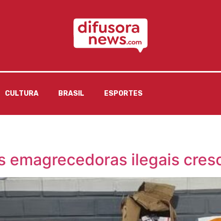
CULTURA
BRASIL
ESPORTES
s emagrecedoras ilegais cr