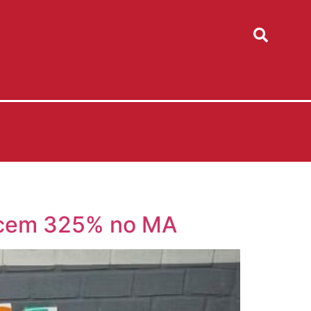
escem 325% no MA