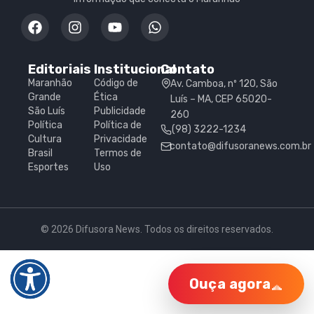
Editoriais
Institucional
Contato
Maranhão
Código de
Av. Camboa, nº 120, São
Grande
Ética
Luís – MA, CEP 65020-
São Luís
Publicidade
260
Política
Política de
(98) 3222-1234
Cultura
Privacidade
contato@difusoranews.com.br
Brasil
Termos de
Esportes
Uso
© 2026 Difusora News. Todos os direitos reservados.
Ouça agora