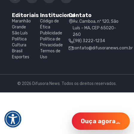
Editoriais
Institucional
Contato
Maranhão
Código de
Av. Camboa, nº 120, São
Grande
Ética
Luís – MA, CEP 65020-
São Luís
Publicidade
260
Política
Política de
(98) 3222-1234
Cultura
Privacidade
contato@difusoranews.com.br
Brasil
Termos de
Esportes
Uso
© 2026 Difusora News. Todos os direitos reservados.
Ouça agora