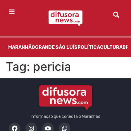
MARANHÃO
GRANDE SÃO LUÍS
POLÍTICA
CULTURA
BR
Tag:
pericia
Informação que conecta o Maranhão