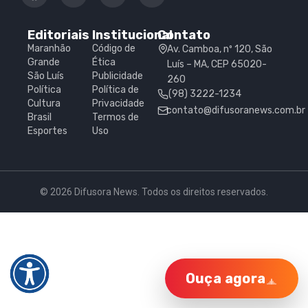
Editoriais
Institucional
Contato
Maranhão
Código de
Av. Camboa, nº 120, São
Grande
Ética
Luís – MA, CEP 65020-
São Luís
Publicidade
260
Política
Política de
(98) 3222-1234
Cultura
Privacidade
contato@difusoranews.com.br
Brasil
Termos de
Esportes
Uso
© 2026 Difusora News. Todos os direitos reservados.
Ouça agora