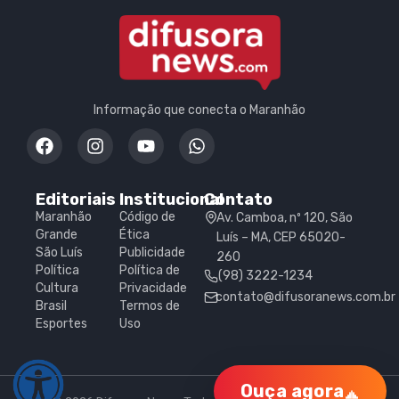
Informação que conecta o Maranhão
Editoriais
Institucional
Contato
Maranhão
Código de
Av. Camboa, nº 120, São
Grande
Ética
Luís – MA, CEP 65020-
São Luís
Publicidade
260
Política
Política de
(98) 3222-1234
Cultura
Privacidade
contato@difusoranews.com.br
Brasil
Termos de
Esportes
Uso
Ouça agora