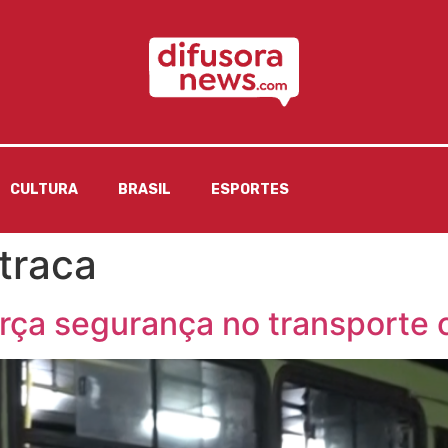
CULTURA
BRASIL
ESPORTES
traca
rça segurança no transporte c