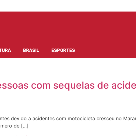
TURA
BRASIL
ESPORTES
essoas com sequelas de acide
tes devido a acidentes com motocicleta cresceu no Mara
úmero de […]