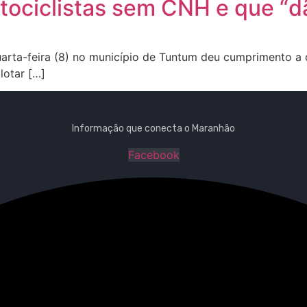
ociclistas sem CNH e que “d
rta-feira (8) no município de Tuntum deu cumprimento a
lotar […]
Informação que conecta o Maranhão
Facebook