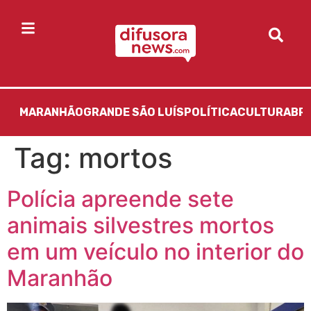
MARANHÃO
GRANDE SÃO LUÍS
POLÍTICA
CULTURA
BR
Tag:
mortos
Polícia apreende sete
animais silvestres mortos
em um veículo no interior do
Maranhão