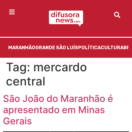
MARANHÃO
GRANDE SÃO LUÍS
POLÍTICA
CULTURA
BR
Tag:
mercardo
central
São João do Maranhão é
apresentado em Minas
Gerais