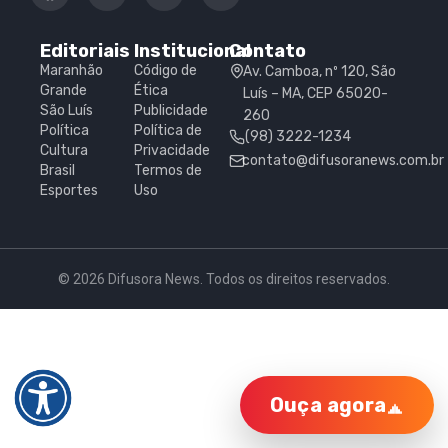
Editoriais
Institucional
Contato
Maranhão
Código de
Av. Camboa, nº 120, São
Grande
Ética
Luís – MA, CEP 65020-
São Luís
Publicidade
260
Política
Política de
(98) 3222-1234
Cultura
Privacidade
contato@difusoranews.com.br
Brasil
Termos de
Esportes
Uso
© 2026 Difusora News. Todos os direitos reservados.
Ouça agora