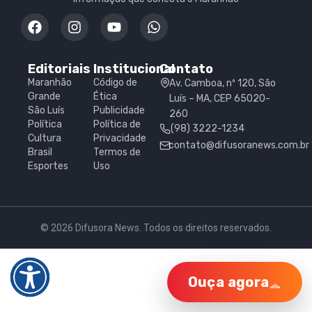
Editoriais
Institucional
Contato
Maranhão
Código de
Av. Camboa, nº 120, São
Grande
Ética
Luís – MA, CEP 65020-
São Luís
Publicidade
260
Política
Política de
(98) 3222-1234
Cultura
Privacidade
contato@difusoranews.com.br
Brasil
Termos de
Esportes
Uso
© 2026 Difusora News. Todos os direitos reservados.
Ouça agora