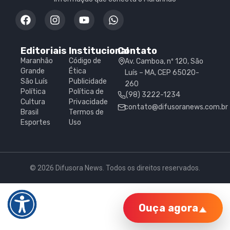
Editoriais
Institucional
Contato
Maranhão
Código de
Av. Camboa, nº 120, São
Grande
Ética
Luís – MA, CEP 65020-
São Luís
Publicidade
260
Política
Política de
(98) 3222-1234
Cultura
Privacidade
contato@difusoranews.com.br
Brasil
Termos de
Esportes
Uso
© 2026 Difusora News. Todos os direitos reservados.
Ouça agora