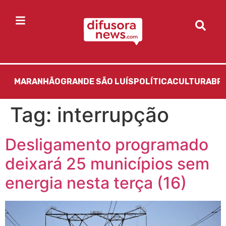
MARANHÃO
GRANDE SÃO LUÍS
POLÍTICA
CULTURA
BR
Tag:
interrupção
Desligamento programado
deixará 25 municípios sem
energia nesta terça (16)