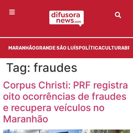
MARANHÃO
GRANDE SÃO LUÍS
POLÍTICA
CULTURA
BR
Tag:
fraudes
Corpus Christi: PRF registra
oito ocorrências de fraudes
e recupera veículos no
Maranhão