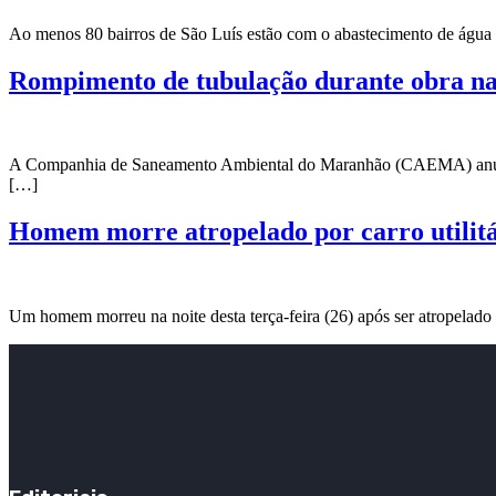
Ao menos 80 bairros de São Luís estão com o abastecimento de água
Rompimento de tubulação durante obra na 
A Companhia de Saneamento Ambiental do Maranhão (CAEMA) anuncio
[…]
Homem morre atropelado por carro utilitá
Um homem morreu na noite desta terça-feira (26) após ser atropelado p