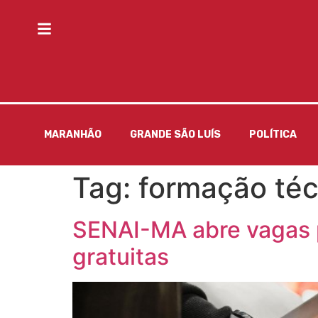
MARANHÃO
GRANDE SÃO LUÍS
POLÍTICA
Tag:
formação téc
SENAI-MA abre vagas p
gratuitas