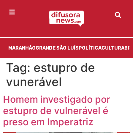
MARANHÃO
GRANDE SÃO LUÍS
POLÍTICA
CULTURA
BR
Tag:
estupro de
vunerável
Homem investigado por
estupro de vulnerável é
preso em Imperatriz