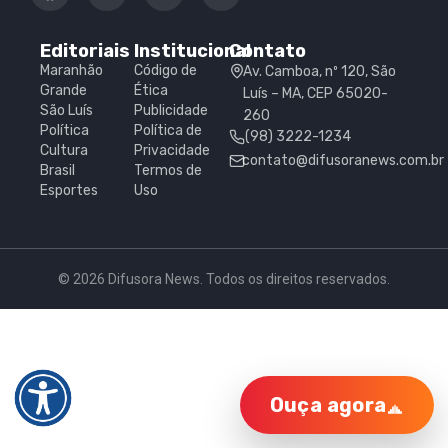
Editoriais
Institucional
Contato
Maranhão
Código de
Av. Camboa, nº 120, São
Grande
Ética
Luís – MA, CEP 65020-
São Luís
Publicidade
260
Política
Política de
(98) 3222-1234
Cultura
Privacidade
contato@difusoranews.com.br
Brasil
Termos de
Esportes
Uso
© 2026 Difusora News. Todos os direitos reservados.
Ouça agora