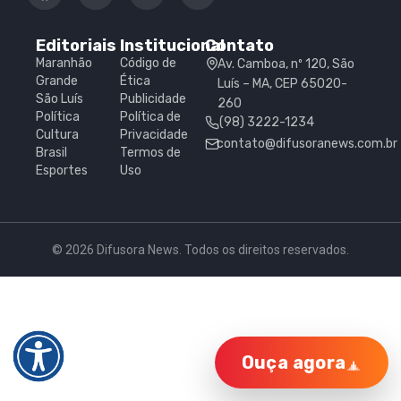
Editoriais
Institucional
Contato
Maranhão
Código de
Av. Camboa, nº 120, São
Grande
Ética
Luís – MA, CEP 65020-
São Luís
Publicidade
260
Política
Política de
(98) 3222-1234
Cultura
Privacidade
contato@difusoranews.com.br
Brasil
Termos de
Esportes
Uso
© 2026 Difusora News. Todos os direitos reservados.
Ouça agora