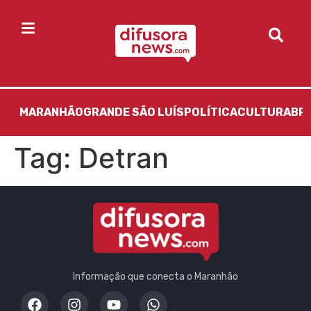
MARANHÃO
GRANDE SÃO LUÍS
POLÍTICA
CULTURA
BR
Tag:
Detran
Informação que conecta o Maranhão